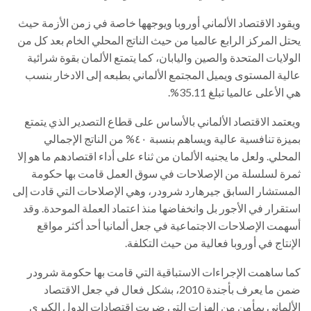
ويقود الاقتصاد الألماني أوروبا ويوجهها خاصة في زمن الأزمة حيث
يحتل المركز الرابع عالميا من حيث الناتج المحلي الخام بعد كل من
الولايات المتحدة والصين واليابان، كما يتمتع الألمان بقوة شرائية
عالية المستوى ويميل المجتمع الألماني بطبعه إلى الادخار بنسب
هي الأعلى عالميا تبلغ 35.11%.
ويعتمد الاقتصاد الألماني بالأساس على قطاع التصدير الذي يتمتع
بميزة تنافسية عالية ويساهم بنسبة ٤٠% من الناتج الإجمالي
المحلي. ولعل ما يجنيه الألمان من ثناء على أداء اقتصادهم ما هو إلا
ثمرة لسلسلة من الإصلاحات في سوق العمل قامت بها حكومة
المستشار السابق جيرهارد شرودر، وهي الإصلاحات التي قادت إلى
استقرار في الأجور بل وانخفاضها منذ اعتماد العملة الموحدة. وقد
أسهمت الإصلاحات الاجتماعية في جعل ألمانيا أحد أكثر مواقع
الإنتاج في أوروبا فعالية من حيث التكلفة.
كما ساهمت الإجراءات الاستباقية التي قامت بها حكومة شرودر
ضمن ما يعرف بأجندة 2010، بشكل فعال في جعل الاقتصاد
الألماني بمأمن من الهزات التي ضربت اقتصادات الدول الكبرى