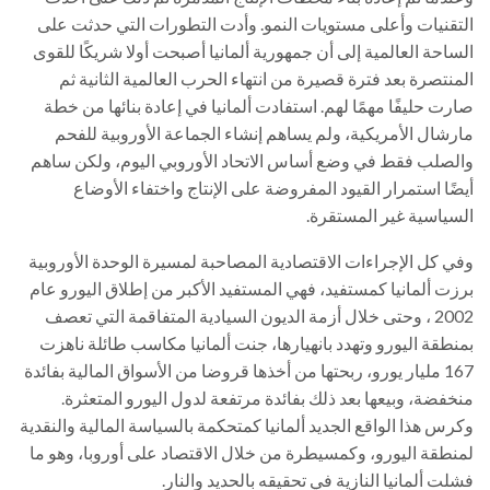
التقنيات وأعلى مستويات النمو. وأدت التطورات التي حدثت على
الساحة العالمية إلى أن جمهورية ألمانيا أصبحت أولا شريكًا للقوى
المنتصرة بعد فترة قصيرة من انتهاء الحرب العالمية الثانية ثم
صارت حليفًا مهمًا لهم. استفادت ألمانيا في إعادة بنائها من خطة
مارشال الأمريكية، ولم يساهم إنشاء الجماعة الأوروبية للفحم
والصلب فقط في وضع أساس الاتحاد الأوروبي اليوم، ولكن ساهم
أيضًا استمرار القيود المفروضة على الإنتاج واختفاء الأوضاع
السياسية غير المستقرة.
وفي كل الإجراءات الاقتصادية المصاحبة لمسيرة الوحدة الأوروبية
برزت ألمانيا كمستفيد، فهي المستفيد الأكبر من إطلاق اليورو عام
2002 ، وحتى خلال أزمة الديون السيادية المتفاقمة التي تعصف
بمنطقة اليورو وتهدد بانهيارها، جنت ألمانيا مكاسب طائلة ناهزت
167 مليار يورو، ربحتها من أخذها قروضا من الأسواق المالية بفائدة
منخفضة، وبيعها بعد ذلك بفائدة مرتفعة لدول اليورو المتعثرة.
وكرس هذا الواقع الجديد ألمانيا كمتحكمة بالسياسة المالية والنقدية
لمنطقة اليورو، وكمسيطرة من خلال الاقتصاد على أوروبا، وهو ما
فشلت ألمانيا النازية في تحقيقه بالحديد والنار.