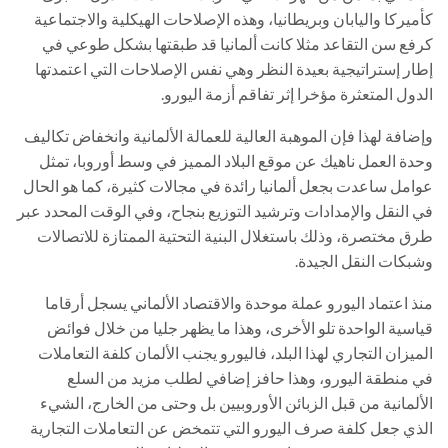
كأميركا واليابان وبريطانيا، وهذه الإصلاحات الهيكلية والاجتماعية
كرفع سن التقاعد مثلا كانت ألمانيا قد طبقتها بشكل طوعي في
إطار إستراتيجية بعيدة النظر وهي نفس الإصلاحات التي اعتمدتها
الدول المتعثرة مؤخرا إثر تفاقم أزمة اليورو.
وإضافة لهذا فإن الموهبة العالية للعمالة الألمانية وانخفاض تكاليف
وحدة العمل ناهيك عن موقع البلاد المميز في وسط أوروبا، تمثل
عوامل ساعدت بجعل ألمانيا رائدة في مجالات كثيرة، كما هو الحال
في النقل والإمدادات وترشيد التوزيع بنجاح، وفي الوقت المحدد عبر
طرق مختصرة، وذلك باستغلال البنية التحتية الممتازة للاتصالات
وشبكات النقل الجيدة.
منذ اعتماد اليورو عملة موحدة والاقتصاد الألماني يسجل أرقاما
قياسية الواحدة تلو الأخرى، وهذا ما يظهر جليا من خلال فوائض
الميزان التجاري لهذا البلد، فاليورو يجنب الألمان كلفة التعاملات
في منطقة اليورو، وهذا حافز إضافي لطلب مزيد من السلع
الألمانية من قبل الزبائن الأوروبيين بل وحتى من الخارج، الشيء
الذي جعل كلفة صرف اليورو التي تتمخض عن التعاملات التجارية