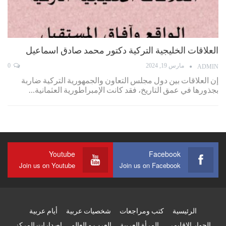
العلاقات الخليجية التركية دكتور محمد صادق اسماعيل
مارس 19, 2024
0
ADMIN
إن العلاقات بين دول مجلس التعاون والجمهورية التركية ضاربة
بجذورها في عمق التاريخ، فقد كانت الإمبراطورية العثمانية…
Youtube
Facebook
Join us on Youtube
Join us on Facebook
الرئيسية
كتب ومراجعات
شخصيات عربية
أيام عربية
الجوار الإقليمى
المرأة العربية
العرب و العالم
اصدارات المركز