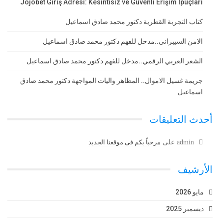
Jojobet Giriş Adresi: Kesintisiz ve Güvenli Erişim İpuçları
كتاب التجربة القطرية دكتور محمد صادق اسماعيل
الامن السيبراني..مدخل للفهم دكتور محمد صادق اسماعيل
الشعر العربي الرقمي..مدخل للفهم دكتور محمد صادق اسماعيل
جريمة غسيل الاموال.. المظاهر واليات المواجهة دكتور محمد صادق
اسماعيل
أحدث التعليقات
admin
على
مرحباً بكم فى موقعنا الجديد
الأرشيف
مايو 2026
ديسمبر 2025