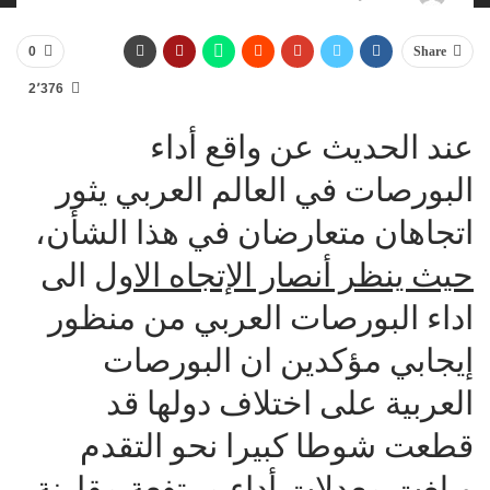
0
Share
2٬376
عند الحديث عن واقع أداء
البورصات في العالم العربي يثور
اتجاهان متعارضان في هذا الشأن،
حيث ينظر أنصار الإتجاه الاول
الى
اداء البورصات العربي من منظور
إيجابي مؤكدين ان البورصات
العربية على اختلاف دولها قد
قطعت شوطا كبيرا نحو التقدم
وبلغت معدلات أداء مرتفعة مقارنة