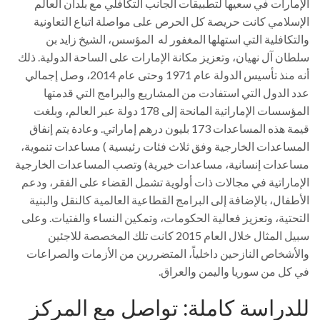
الإمارات في سعيها لتطبيقات الجانب التكافلي مع بلدان العالم
الإسلامي كانت حريصة كل الحرص على مواصلة اتباع التعاونية
والتكافلية التي استهلها المغفور له المؤسس، الشيخ زايد بن
سلطان آل نهيان، وتعزيز مكانة الإمارات على الساحة الدولية. ذلك
أنه منذ تأسيس الدولة عام 1971 وحتى عام 2014، وصل إجمالي
عدد الدول التي استفادت من المشاريع والبرامج التي قدمتها
المؤسسات الإماراتية المانحة إلى 178 دولة عبر العالم، وبلغت
قيمة هذه المساعدات 173 بليون درهم إماراتي. وعادة يتم إنفاق
المساعدات الخارجية وفق ثلاث فئات رئيسية ) مساعدات تنموية،
مساعدات إنسانية، مساعدات خيرية) وتصب المساعدات الخارجية
الإماراتية في مجالات ذات أولوية تشمل القضاء على الفقر، ودعم
الأطفال، بالإضافة إلى البرامج القطاعية العالمية كالنقل والبنية
التحتية، وتعزيز فعالية الحكومات، وتمكين النساء والفتيات. وعلى
سبيل المثال خلال العام 2015 كانت تلك المخصصة للاجئين
والأشخاص النازحين داخلياً، المتضررين من الأزمات والصراعات
في كل من سوريا واليمن والعراق.
للدراسة كاملة: تواصل مع المركز