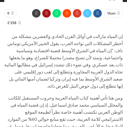
0
Share
2٬258
إن المياه مازالت في أوائل القرن الحادي والعشرين مشكلة من
أخطر المشكلات التي تواجه العرب، يقول الخبير الأمريكي توماس
ناف: “إن المياه في الشرق الأوسط قضية اقتصادية وسياسية
واجتماعية، وتمتد لأن تصبح مصدرا محتملا للصراع، وهو ما يجعلها
ذات بعد عسكري. وفي ضوء ذلك تتشدد إسرائيل في مطالبها المائية
تجاه الدول العربية المجاورة وتتطلع إلى لعب دور إقليمي على
صعيد الشرق الأوسط بما فيه إيران وتركيا لضمان أمنها المائي بل
إنها تتطلع إلى دول حوض النيل للغرض ذاته.
ومن هنا تأتي أهمية كتاب المياه العربية وحروب المستقبل للكاتب
والمحلل السياسي محمد صادق اسماعيل، إذ إن قضية المياه في
الوطن العربي تكتسب أهمية خاصة نظراً لطبيعة الموقع
الاستراتيجي للامة العربية، حيث تقع منابع حوالي 60% من الموارد
المائية خارج الأراضي العربية، مما يجعلها خاضعة لسيطرة دول غير