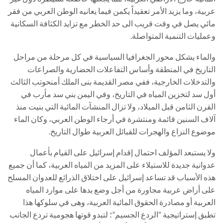
عربية، وما يزيد الأمر تعقيداً يكمن فيما يعانيه الوطن العربي من فقر
مائي يصل في وقت قريب الى حد الخطر مع تزايد الكثافة السكانية
وعمليات التنمية المتواصلة.
والماء يشكل محور الجغرافيا السياسية في كل مرحلة من مراحل
التاريخ في المنطقة وأساس التفاعلات الحضارية والصراعات
والتدخلات الخارجية، ففي مصر القديمة بنى الملك أمنحوتب الثالث
أول سد لتخزين المياه في التاريخ، وفي اليمن بني سد مأرب في
القرن الثامن قبل الميلاد، ولا تزال المنشآت المائية التي بنيت منذ
آلاف السنين قائمة ومنتشرة في أرجاء الوطن العربي، وكان الماء
موضوع النزاع والهجرات للقبائل العربية طوال التاريخ.
ولا يستبعد المؤلف احتمال إقدام إسرائيل على القيام بأعمال
عدوانية جديدة للاستيلاء على المزيد من المياه العربية، كما أن جميع
هذه الأسباب قد تساعد إسرائيل على اختلاق الذرائع للعدوان المسلح
على أراض عربية مجاورة من أجل وضع يدها على موارد المياه
العربية أو مصادرة الحقوق المائية العربية، وهى في سلوكها هذا
تطبق إستراتيجية “الردع الجسيم”؛ لتبدو قوتها هجومية تردع الجانب