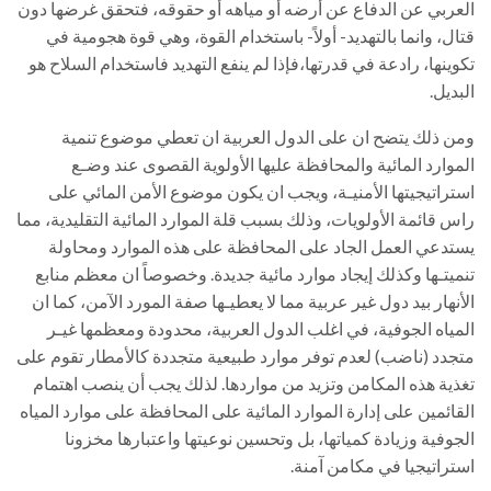
العربي عن الدفاع عن أرضه أو مياهه أو حقوقه، فتحقق غرضها دون
قتال، وانما بالتهديد- أولاً- باستخدام القوة، وهي قوة هجومية في
تكوينها، رادعة في قدرتها،فإذا لم ينفع التهديد فاستخدام السلاح هو
البديل.
ومن ذلك يتضح ان على الدول العربية ان تعطي موضوع تنمية
الموارد المائية والمحافظة عليها الأولوية القصوى عند وضـع
استراتيجيتها الأمنيـة، ويجب ان يكون موضوع الأمن المائي على
راس قائمة الأولويات، وذلك بسبب قلة الموارد المائية التقليدية، مما
يستدعي العمل الجاد على المحافظة على هذه الموارد ومحاولة
تنميتـها وكذلك إيجاد موارد مائية جديدة. وخصوصاً ان معظم منابع
الأنهار بيد دول غير عربية مما لا يعطيـها صفة المورد الآمن، كما ان
المياه الجوفية، في اغلب الدول العربية، محدودة ومعظمها غيـر
متجدد (ناضب) لعدم توفر موارد طبيعية متجددة كالأمطار تقوم على
تغذية هذه المكامن وتزيد من مواردها. لذلك يجب أن ينصب اهتمام
القائمين على إدارة الموارد المائية على المحافظة على موارد المياه
الجوفية وزيادة كمياتها، بل وتحسين نوعيتها واعتبارها مخزونا
استراتيجيا في مكامن آمنة.