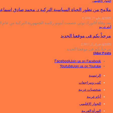
الجوار الإقليمى
ملامح من تطور الحياة السياسية التركية د. محمد صادق اسماع
ADMIN
مايو 23, 2018
0
بعد وفاة أتاتورك تولى عصمت أينونو رئاسة الجمهورية التركية من عام 1938 حتى عام 1950 وقد استطاع أينونو أن يحتفظ بحياد…
أيام عربية
مرحباً بكم فى موقعنا الجديد
ADMIN
فبراير 3, 2017
1
مرحباً بكم فى موقعنا الجديد
Older Posts
Facebook
Join us on Facebook
Youtube
Join us on Youtube
الرئيسية
كتب ومراجعات
شخصيات عربية
أيام عربية
الجوار الإقليمى
المرأة العربية