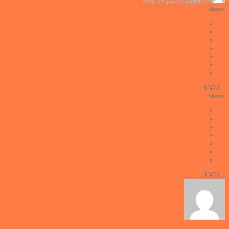
On
admin
By
مايو 25, 2018
Share
3٬473
0
Share
3٬473
0