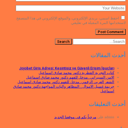
احفظ اسمي، بريدي الإلكتروني، والموقع الإلكتروني في هذا المتصفح
لاستخدامها المرة المقبلة في تعليقي.
أحدث المقالات
Jojobet Giriş Adresi: Kesintisiz ve Güvenli Erişim İpuçları
كتاب التجربة القطرية دكتور محمد صادق اسماعيل
الامن السيبراني..مدخل للفهم دكتور محمد صادق اسماعيل
الشعر العربي الرقمي..مدخل للفهم دكتور محمد صادق اسماعيل
جريمة غسيل الاموال.. المظاهر واليات المواجهة دكتور محمد صادق
اسماعيل
أحدث التعليقات
admin
على
مرحباً بكم فى موقعنا الجديد